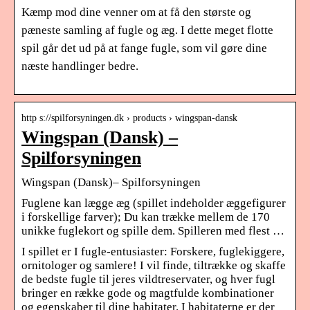
Kæmp mod dine venner om at få den største og
pæneste samling af fugle og æg. I dette meget flotte
spil går det ud på at fange fugle, som vil gøre dine
næste handlinger bedre.
http s://spilforsyningen.dk › products › wingspan-dansk
Wingspan (Dansk) –
Spilforsyningen
Wingspan (Dansk)– Spilforsyningen
Fuglene kan lægge æg (spillet indeholder æggefigurer
i forskellige farver); Du kan trække mellem de 170
unikke fuglekort og spille dem. Spilleren med flest …
I spillet er I fugle-entusiaster: Forskere, fuglekiggere,
ornitologer og samlere! I vil finde, tiltrække og skaffe
de bedste fugle til jeres vildtreservater, og hver fugl
bringer en række gode og magtfulde kombinationer
og egenskaber til dine habitater. I habitaterne er der