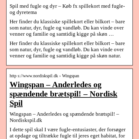
Spil med fugle og dyr – Køb fx spillekort med fugle-
og dyretema
Her finder du klassiske spillekort eller bilkort – bare
som natur, dyr, fugle og vandløb. Du kan vinde over
venner og familie og samtidig kigge på skøn …
Her finder du klassiske spillekort eller bilkort – bare
som natur, dyr, fugle og vandløb. Du kan vinde over
venner og familie og samtidig kigge på skøn natur.
http s://www.nordiskspil.dk › Wingspan
Wingspan – Anderledes og
spændende brætspil! – Nordisk
Spil
Wingspan – Anderledes og spændende brætspil! –
Nordiskspil.dk
I dette spil skal I være fugle-entusiaster, der forsøger
at opdage og tiltrække fugle til jeres eget habitat, for