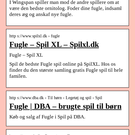
I Wingspan spiller man mod de andre spillere om at
være den bedste ornitolog. Foder dine fugle, indsaml
deres æg og anskaf nye fugle.
http s://www.spilxl.dk › fugle
Fugle – Spil XL – Spilxl.dk
Fugle – Spil XL
Spil de bedste Fugle spil online på SpilXL. Hos os
finder du den største samling gratis Fugle spil til hele
familen.
http s://www.dba.dk › Til børn › Legetøj og spil › Spil
Fugle | DBA – brugte spil til børn
Køb og salg af Fugle i Spil på DBA.