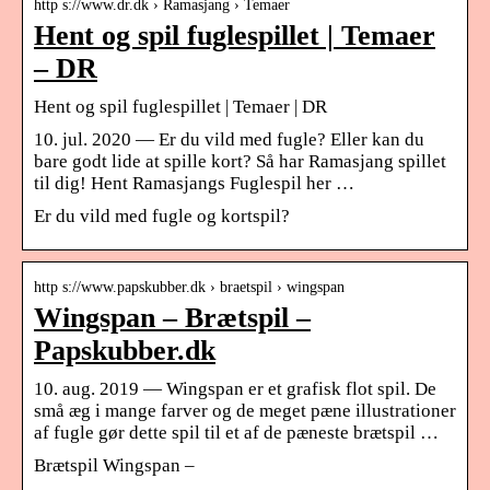
http s://www.dr.dk › Ramasjang › Temaer
Hent og spil fuglespillet | Temaer
– DR
Hent og spil fuglespillet | Temaer | DR
10. jul. 2020 — Er du vild med fugle? Eller kan du
bare godt lide at spille kort? Så har Ramasjang spillet
til dig! Hent Ramasjangs Fuglespil her …
Er du vild med fugle og kortspil?
http s://www.papskubber.dk › braetspil › wingspan
Wingspan – Brætspil –
Papskubber.dk
10. aug. 2019 — Wingspan er et grafisk flot spil. De
små æg i mange farver og de meget pæne illustrationer
af fugle gør dette spil til et af de pæneste brætspil …
Brætspil Wingspan –