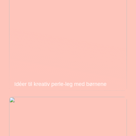
Idéer til kreativ perle-leg med børnene