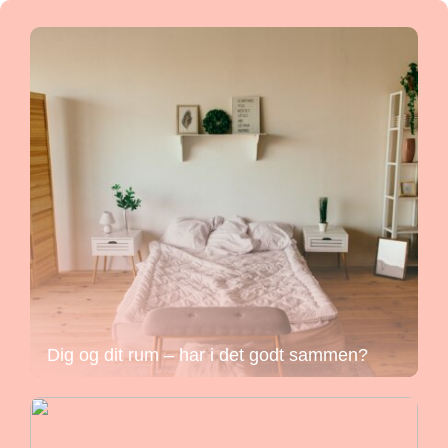
Dig og dit rum – har i det godt sammen?