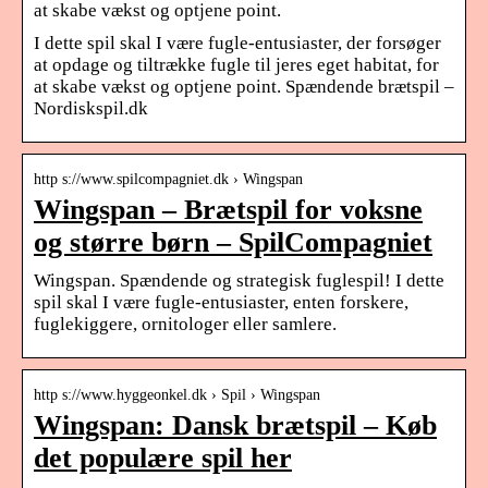
at skabe vækst og optjene point.
I dette spil skal I være fugle-entusiaster, der forsøger
at opdage og tiltrække fugle til jeres eget habitat, for
at skabe vækst og optjene point. Spændende brætspil –
Nordiskspil.dk
http s://www.spilcompagniet.dk › Wingspan
Wingspan – Brætspil for voksne
og større børn – SpilCompagniet
Wingspan. Spændende og strategisk fuglespil! I dette
spil skal I være fugle-entusiaster, enten forskere,
fuglekiggere, ornitologer eller samlere.
http s://www.hyggeonkel.dk › Spil › Wingspan
Wingspan: Dansk brætspil – Køb
det populære spil her