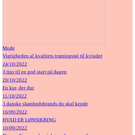
Mode
Vigtigheden af ​​kvalitets træningstøj til kvinder
24/10/2022
3 tips til en god start på dagen
20/10/2022
En kur, der dur
11/10/2022
3 danske skønhedsbrands du skal kende
16/09/2022
HVAD ER LØNSIKRING
10/09/2022