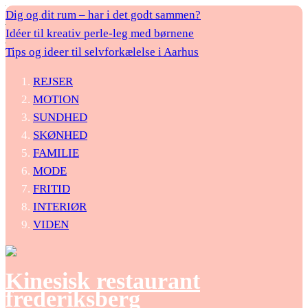
Dig og dit rum – har i det godt sammen?
Idéer til kreativ perle-leg med børnene
Tips og ideer til selvforkælelse i Aarhus
REJSER
MOTION
SUNDHED
SKØNHED
FAMILIE
MODE
FRITID
INTERIØR
VIDEN
Kinesisk restaurant
frederiksberg