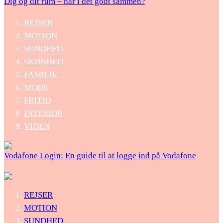
Dig og dit rum – har i det godt sammen?
REJSER
MOTION
SUNDHED
SKØNHED
FAMILIE
MODE
FRITID
INTERIØR
VIDEN
Vodafone Login: En guide til at logge ind på Vodafone
REJSER
MOTION
SUNDHED