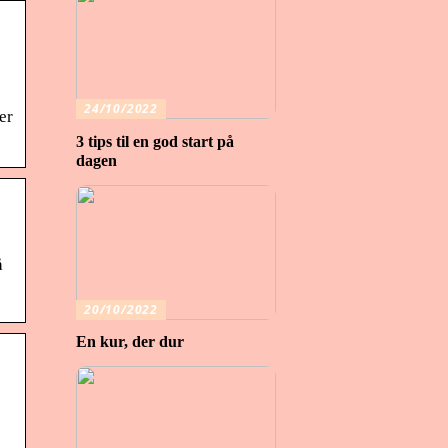
24/10/2022
er
3 tips til en god start på
dagen
å
20/10/2022
En kur, der dur