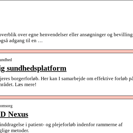
 overblik over egne henvendelser eller ansøgninger og bevilling
gså adgang til en …
sundhed
g sundhedsplatform
jeres borgerforløb. Her kan I samarbejde om effektive forløb p
mrådet. Læs mere!
-omsorg
MD Nexus
nddragelse i patient- og plejeforløb indenfor rammerne af
glige metoder.