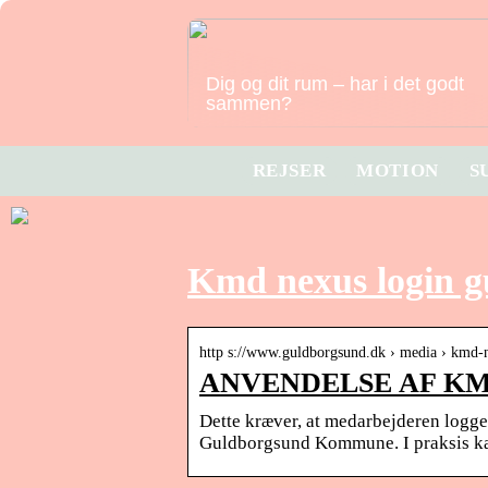
Dig og dit rum – har i det godt
sammen?
REJSER
MOTION
S
Kmd nexus login 
http s://www.guldborgsund.dk › media › kmd
ANVENDELSE AF KMD
Dette kræver, at medarbejderen logge
Guldborgsund Kommune. I praksis k