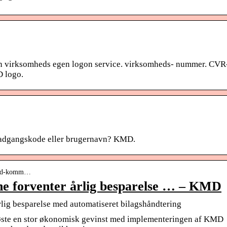
in virksomheds egen logon service. virksomheds- nummer. CVR
D logo.
 adgangskode eller brugernavn? KMD.
sund-komm…
 forventer årlig besparelse … – KMD
ig besparelse med automatiseret bilagshåndtering
øste en stor økonomisk gevinst med implementeringen af KMD