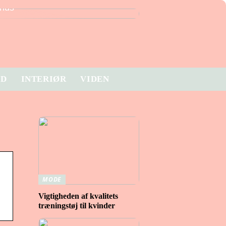
hus
ID
INTERIØR
VIDEN
MODE
Vigtigheden af ​​kvalitets
træningstøj til kvinder