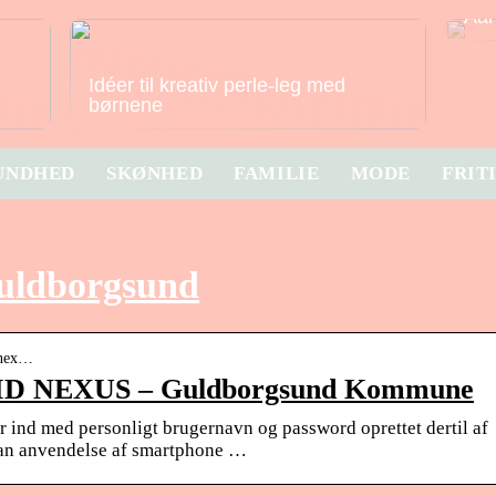
Aar
Idéer til kreativ perle-leg med
børnene
UNDHED
SKØNHED
FAMILIE
MODE
FRIT
guldborgsund
-nex…
 NEXUS – Guldborgsund Kommune
r ind med personligt brugernavn og password oprettet dertil af
an anvendelse af smartphone …