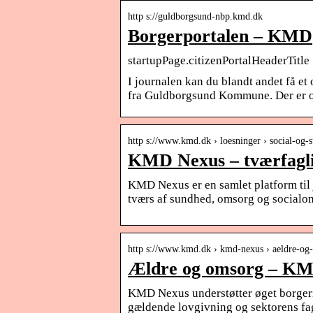
http s://guldborgsund-nbp.kmd.dk
Borgerportalen – KMD
startupPage.citizenPortalHeaderTitle
I journalen kan du blandt andet få et
fra Guldborgsund Kommune. Der er o
http s://www.kmd.dk › loesninger › social-og-
KMD Nexus – tværfagli
KMD Nexus er en samlet platform til 
tværs af sundhed, omsorg og socialo
http s://www.kmd.dk › kmd-nexus › aeldre-og
Ældre og omsorg – K
KMD Nexus understøtter øget borgeri
gældende lovgivning og sektorens fa