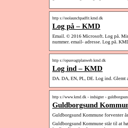
http s://ssolaunchpadfit.kmd.dk
Log på – KMD
Email. © 2016 Microsoft. Log på. M
nummer. email- adresse. Log på. KM
http s://opusvagtplanweb.kmd.dk
Log ind – KMD
DA. DA, EN, PL, DE. Log ind. Glemt
http s://www.kmd.dk › indsigter › guldborg
Guldborgsund Kommune
Guldborgsund Kommune forventer årl
Guldborgsund Kommune står til at h