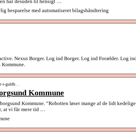
en har desuden til hensigt …
ig besparelse med automatiseret bilagshåndtering
y active. Nexus Borger. Log ind Borger. Log ind Forælder. Log in
yn Kommune.
er-i-guldb…
borgsund Kommune
borgsund Kommune. ”Robotten løser mange af de lidt kedelige
 at vi får mere tid …
mune