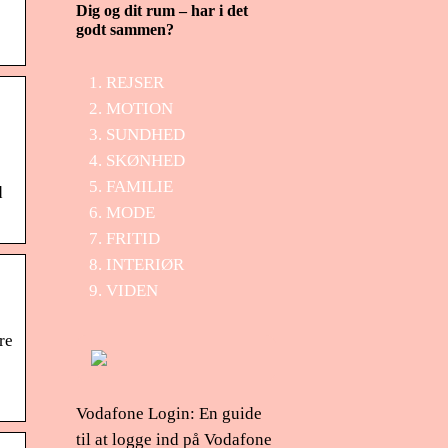
Dig og dit rum – har i det
godt sammen?
REJSER
MOTION
SUNDHED
SKØNHED
FAMILIE
d
MODE
FRITID
INTERIØR
VIDEN
re
Vodafone Login: En guide
til at logge ind på Vodafone