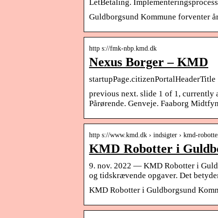
LetBetaling. Implementeringsprocess
Guldborgsund Kommune forventer årl
http s://fmk-nbp.kmd.dk
Nexus Borger – KMD
startupPage.citizenPortalHeaderTitle
previous next. slide 1 of 1, currentl
Pårørende. Genveje. Faaborg Midtf
http s://www.kmd.dk › indsigter › kmd-robott
KMD Robotter i Guld
9. nov. 2022 — KMD Robotter i Guld
og tidskrævende opgaver. Det betyder,
KMD Robotter i Guldborgsund Kom