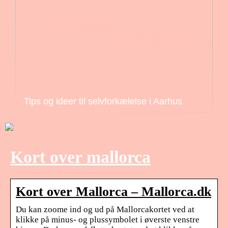
Tips og ideer til selvforkælelse i Aarhus
Kort over mallorca
Kort over Mallorca – Mallorca.dk
Du kan zoome ind og ud på Mallorcakortet ved at
klikke på minus- og plussymbolet i øverste venstre