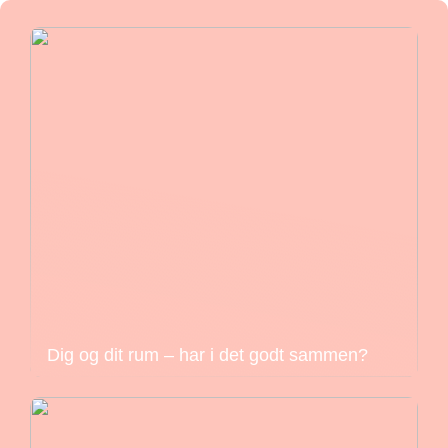
Dig og dit rum – har i det godt sammen?