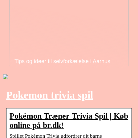
Tips og ideer til selvforkælelse i Aarhus
Pokemon trivia spil
Pokémon Træner Trivia Spil | Køb
online på br.dk!
Spillet Pokémon Trivia udfordrer dit barns