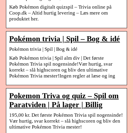
Køb Pokémon digitalt quizspil – Trivia online på
Coop.dk – Altid hurtig levering – Læs mere om
produktet her.
Pokémon trivia | Spil – Bog & idé
Pokémon trivia | Spil | Bog & idé
Køb Pokémon trivia | Spil alm div | Det første
Pokémon Trivia spil nogensinde!Vær hurtig, svar
korrekt – slå highscoren og bliv den ultimative
Pokémon Trivia mester!Ingen regler at læse og ing
Pokemon Triva og quiz – Spil om
Paratviden | På lager | Billig
195,00 kr. Det første Pokémon Trivia spil nogensinde!
Vær hurtig, svar korrekt – slå highscoren og bliv den
ultimative Pokémon Trivia mester!