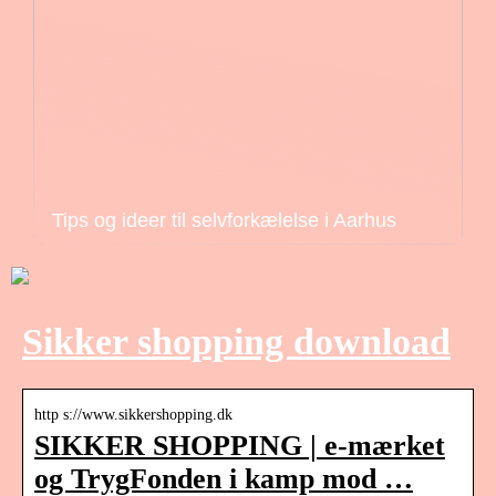
Tips og ideer til selvforkælelse i Aarhus
Sikker shopping download
http s://www.sikkershopping.dk
SIKKER SHOPPING | e-mærket
og TrygFonden i kamp mod …