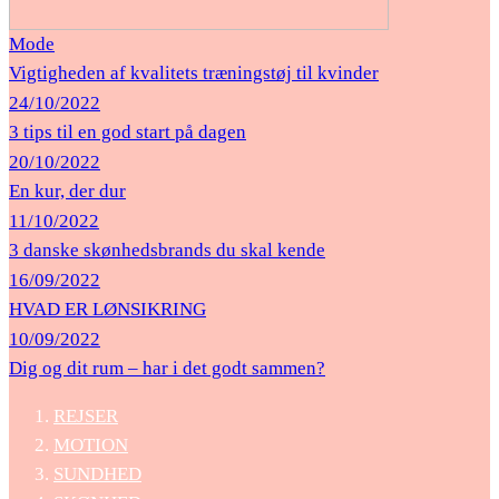
Mode
Vigtigheden af ​​kvalitets træningstøj til kvinder
24/10/2022
3 tips til en god start på dagen
20/10/2022
En kur, der dur
11/10/2022
3 danske skønhedsbrands du skal kende
16/09/2022
HVAD ER LØNSIKRING
10/09/2022
Dig og dit rum – har i det godt sammen?
REJSER
MOTION
SUNDHED