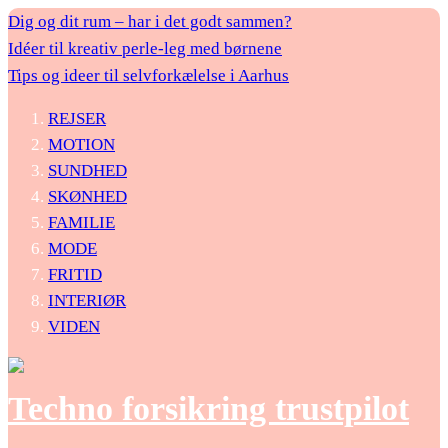
Dig og dit rum – har i det godt sammen?
Idéer til kreativ perle-leg med børnene
Tips og ideer til selvforkælelse i Aarhus
REJSER
MOTION
SUNDHED
SKØNHED
FAMILIE
MODE
FRITID
INTERIØR
VIDEN
Techno forsikring trustpilot